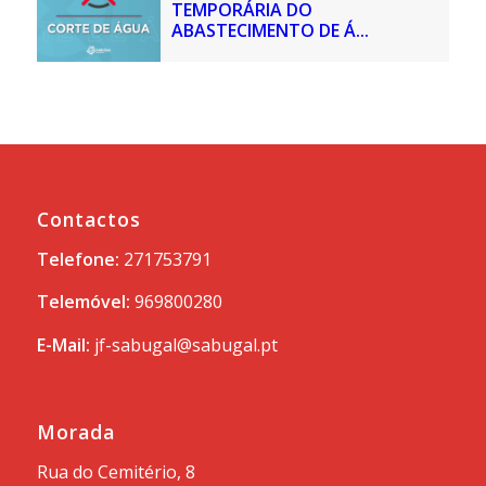
TEMPORÁRIA DO
ABASTECIMENTO DE Á...
Contactos
Telefone:
271753791
Telemóvel:
969800280
E-Mail:
jf-sabugal@sabugal.pt
Morada
Rua do Cemitério, 8