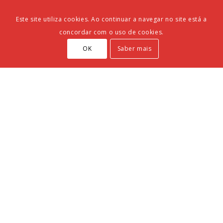
6320-359 Sabugal
Este site utiliza cookies. Ao continuar a navegar no site está a
concordar com o uso de cookies.
OK
Saber mais